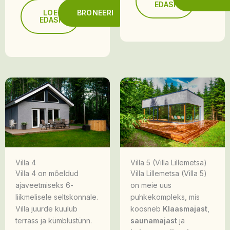
EDASI
LOE
BRONEERI
EDASI
Villa 4
Villa 5 (Villa Lillemetsa)
Villa 4 on mõeldud
Villa Lillemetsa (Villa 5)
ajaveetmiseks 6-
on meie uus
liikmelisele seltskonnale.
puhkekompleks, mis
Villa juurde kuulub
koosneb
Klaasmajast
,
terrass ja kümblustünn.
saunamajast
ja