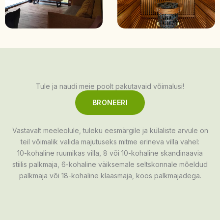
Tule ja naudi meie poolt pakutavaid võimalusi!
BRONEERI
Vastavalt meeleolule, tuleku eesmärgile ja külaliste arvule on
teil võimalik valida majutuseks mitme erineva villa vahel:
10-kohaline ruumikas villa, 8 või 10-kohaline skandinaavia
stiilis palkmaja, 6-kohaline väiksemale seltskonnale mõeldud
palkmaja või 18-kohaline klaasmaja, koos palkmajadega.