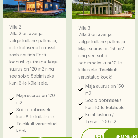
Villa 2
Villa 3
Villa 2 on avar ja
Villa 3 on avar ja
valgusküllane palkmaja,
valgusküllane palkmaja.
mille katusega terrassil
Maja suurus on 150 m2
saab nautida Eesti
ning see sobib
loodust iga ilmaga. Maja
ööbimiseks kuni 10-le
suurus on 120 m2 ning
külalisele. Täielikult
see sobib ööbimiseks
varustatud köök!
kuni 8-le külalisele.
Maja suurus on 150
m2
Maja suurus on 120
Sobib ööbimiseks
m2
kuni 10-le külalisele
Sobib ööbimiseks
Kümblustünn /
kuni 8-le külalisele
Terrass 100 m2
Täielikult varustatud
köök
LOE
BRONEERI