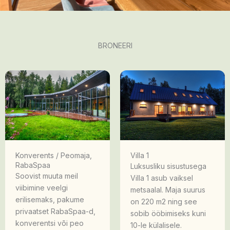
BRONEERI
Konverents / Peomaja,
Villa 1
RabaSpaa
Luksusliku sisustusega
Soovist muuta meil
Villa 1 asub vaiksel
viibimine veelgi
metsaalal. Maja suurus
erilisemaks, pakume
on 220 m2 ning see
privaatset RabaSpaa-d,
sobib ööbimiseks kuni
konverentsi või peo
10-le külalisele.