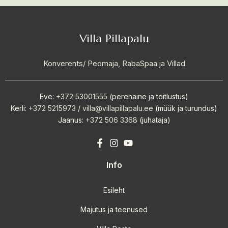
Villa Pillapalu
Konverents/ Peomaja, RabaSpaa ja Villad
Eve:
+372 53001555
(perenaine ja toitlustus)
Kerli:
+372 5215973
/
villa@villapillapalu.ee
(müük ja turundus)
Jaanus:
+372 506 3368
(juhataja)
Info
Esileht
Majutus ja teenused