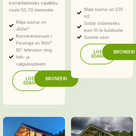
korraldamiseks vajalikku
Maja suurus on 220
ruumi 50-70 inimesele.
m2
Maja suurus on
Sobib ööbimiseks
450m²
kuni 10-le külalisele
Konverentsiruum /
Soome saun
Peomaja on 90m²
85' televiisor ning
LOE
BRONEERI
EDASI
heli- ja
valgussüsteem
LOE
BRONEERI
EDASI