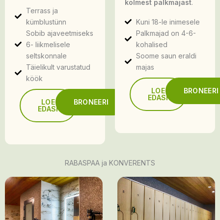
kolmest palkmajast
.
Terrass ja
kümblustünn
Kuni 18-le inimesele
Sobib ajaveetmiseks
Palkmajad on 4-6-
6- liikmelisele
kohalised
seltskonnale
Soome saun eraldi
Täielikult varustatud
majas
köök
LOE
BRONEERI
EDASI
LOE
BRONEERI
EDASI
RABASPAA ja KONVERENTS